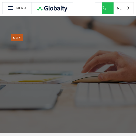
HOME
CITY
FOREST
NL
MENU
CITY