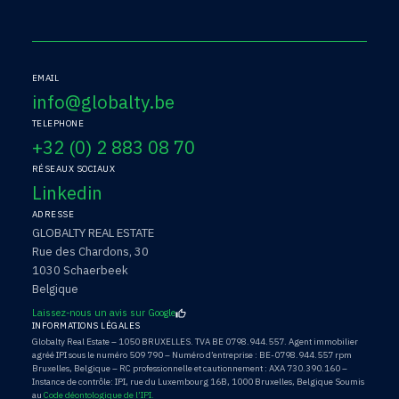
EMAIL
info@globalty.be
TELEPHONE
+32 (0) 2 883 08 70
RÉSEAUX SOCIAUX
Linkedin
ADRESSE
GLOBALTY REAL ESTATE
Rue des Chardons, 30
1030 Schaerbeek
Belgique
Laissez-nous un avis sur Google
INFORMATIONS LÉGALES
Globalty Real Estate – 1050 BRUXELLES. TVA BE 0798.944.557. Agent immobilier
agréé IPI sous le numéro 509 790 – Numéro d’entreprise : BE-0798.944.557 rpm
Bruxelles, Belgique – RC professionnelle et cautionnement : AXA 730.390.160 –
Instance de contrôle: IPI, rue du Luxembourg 16B, 1000 Bruxelles, Belgique Soumis
au
Code déontologique de l’IPI.