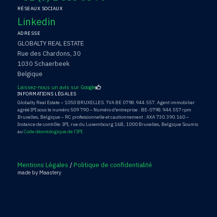
RÉSEAUX SOCIAUX
Linkedin
ADRESSE
GLOBALTY REAL ESTATE
Rue des Chardons, 30
1030 Schaerbeek
Belgique
Laissez-nous un avis sur Google
INFORMATIONS LÉGALES
Globalty Real Estate – 1050 BRUXELLES. TVA BE 0798.944.557. Agent immobilier
agréé IPI sous le numéro 509 790 – Numéro d’entreprise : BE-0798.944.557 rpm
Bruxelles, Belgique – RC professionnelle et cautionnement : AXA 730.390.160 –
Instance de contrôle: IPI, rue du Luxembourg 16B, 1000 Bruxelles, Belgique Soumis
au
Code déontologique de l’IPI.
Mentions Légales
/
Politique de confidentialité
made by Maastery