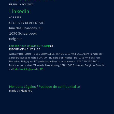
RÉSEAUX SOCIAUX
Linkedin
ADRESSE
GLOBALTY REAL ESTATE
Rue des Chardons, 30
1030 Schaerbeek
Belgique
Laissez-nous un avis sur Google
INFORMATIONS LÉGALES
Globalty Real Estate – 1050 BRUXELLES. TVA BE 0798.944.557. Agent immobilier
agréé IPI sous le numéro 509 790 – Numéro d’entreprise : BE-0798.944.557 rpm
Bruxelles, Belgique – RC professionnelle et cautionnement : AXA 730.390.160 –
Instance de contrôle: IPI, rue du Luxembourg 16B, 1000 Bruxelles, Belgique Soumis
au
Code déontologique de l’IPI.
Mentions Légales
/
Politique de confidentialité
made by Maastery