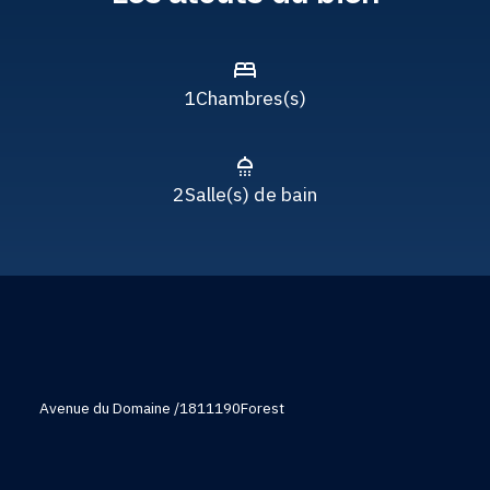
1
Chambres(s)
2
Salle(s) de bain
Avenue du Domaine /181
1190
Forest