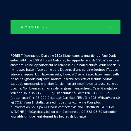
CA M'INTÉRESSE
FOREST (Avenue du Domaine 181) Situé, dans le quartier du Parc Duden,
entre l'altitude 100 et Forest National, bel appartement de 128m² avec une
chambre. Ce bel appartement se compose d'un hall d'entrée, d'un spacieux
living avec balcon (vue sur le parc Duden), d'une cuisine équipée (Taques
vitrocéramiques, four, lave-vaisselle, frigo), WC séparé avec lave-mains, salle
de bains (grande baignoire, radiateur sèche serviette et meuble double
vasque), une grande chambre (anciennement deux) avec terrasse, salle de
douche. Nombreuses armoires de rangement encastrées. Cave. Garage/box
fermé en sous sol (+25.000 €) Disponible : à l'acte Prix : 320.000 €
(appartement) + 25.000 € (garage) Certificat PEB : D- (203 kWh/m²/an) 40
kg CO2/m²/an Installation électrique : non-conforme Pour plus
d'information, vous pouvez nous contacter via mail, Martin ROBERTI de
WINGHE (info@globalty.be) ou par téléphone au 02.883.08.70 (attention
joignable uniquement durant les heures de bureau)