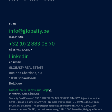
EMAIL
info@globalty.be
TELEPHONE
+32 (0) 2 883 08 70
RÉSEAUX SOCIAUX
Linkedin
ADRESSE
GLOBALTY REAL ESTATE
Rue des Chardons, 30
1030 Schaerbeek
Belgique
Laissez-nous un avis sur Google
INFORMATIONS LÉGALES
Globalty Real Estate – 1050 BRUXELLES. TVA BE 0798.944.557. Agent immobilier
agréé IPI sous le numéro 509 790 – Numéro d’entreprise : BE-0798.944.557 rpm
Bruxelles, Belgique – RC professionnelle et cautionnement : AXA 730.390.160 –
Instance de contrôle: IPI, rue du Luxembourg 16B, 1000 Bruxelles, Belgique Soumis